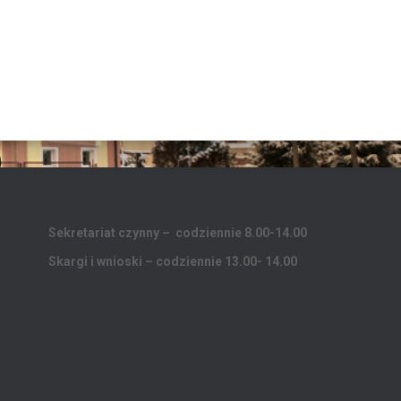
Sekretariat czynny – codziennie 8.00-14.00
Skargi i wnioski – codziennie 13.00- 14.00