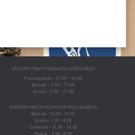
GODZINY PRACY PEDAGOGA
SZKOLNEGO
Poniedziałek – 11:00 – 15:00
Wtorek – 7:30 – 11:00
Środa – 7:30 – 11:00
GODZINY PRACY PEDAGOGA SPECJALNEGO
Wtorek - 11.50 - 13.30
Środa - 7.30 - 8.30
Czwartek - 12.45 - 14.45
Piątek - 7.30 - 8.30