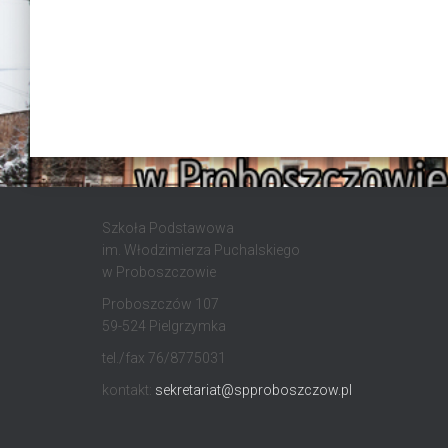
Szkoła Podstawowa
im. Włodzimierza Puchalskiego
w Proboszczowie
Proboszczów 107
59-524 Pielgrzymka
tel./fax 76/8775031
kontakt:
sekretariat@spproboszczow.pl