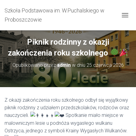
Szkoła Podstawowa im. W.Puchalskiego w
Proboszczowie
PRZEŁ
Piknik rodzinny z okazji
zakończenia roku szkolnego
Opublikowano przez
admin
w dniu
25 czerwca 2026
Z okazji zakończenia roku szkolnego odbył się wyjątkowy
piknik rodzinny z udziałem przedszkolaków, rodziców oraz
nauczycieli.
Spotkanie miało miejsce w
malowniczym lesie u podnóża wygasłego wulkanu
Ostrzyca, jednego z symboli Krainy Wygasłych Wulkanów.