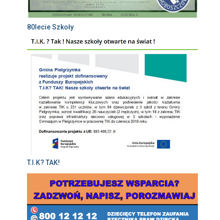
80lecie Szkoły
T.I.K? TAK!