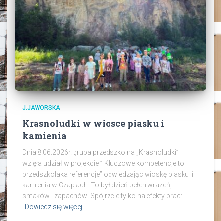
J.JAWORSKA
Krasnoludki w wiosce piasku i
kamienia
Dnia 8.06.2026r. grupa przedszkolna „Krasnoludki”
wzięła udział w projekcie ” Kluczowe kompetencje to
przedszkolaka referencje” odwiedzając wioskę piasku i
kamienia w Czaplach. To był dzień pełen wrażeń,
smaków i zapachów! Spójrzcie tylko na efekty prac:
Dowiedz się więcej