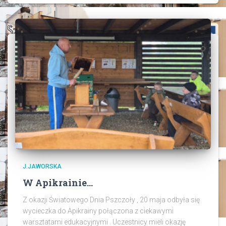
J.JAWORSKA
W Apikrainie…
Z okazji Światowego Dnia Pszczoły , 20 maja odbyła się
wycieczka do Apikrainy połączona z ciekawymi
warsztatami edukacyjnymi . Uczestnicy mieli okazję