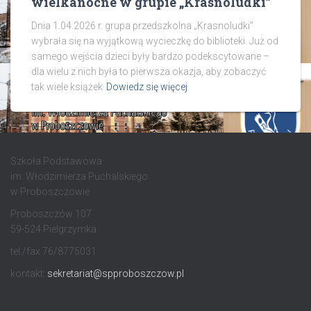
wielkanocne w grupie „Krasnoludki”
Dnia 1.04.2026 r. grupa przedszkolna „Krasnoludki”
wybrała się na wyjątkową wycieczkę do biblioteki. Już od
samego wejścia dzieci były bardzo podekscytowane –
dla wielu z nich była to pierwsza okazja, aby zobaczyć
tak wiele książek
Dowiedz się więcej
Szkoła Podstawowa
im. Włodzimierza Puchalskiego
w Proboszczowie
Proboszczów 107
59-524 Pielgrzymka
tel./fax 76/8775031
kontakt:
sekretariat@spproboszczow.pl