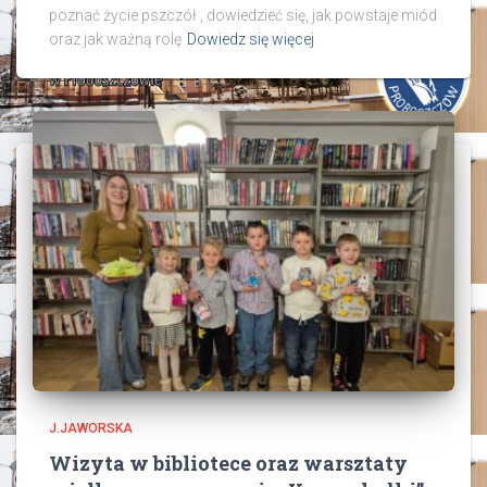
poznać życie pszczół , dowiedzieć się, jak powstaje miód
oraz jak ważną rolę
Dowiedz się więcej
J.JAWORSKA
Wizyta w bibliotece oraz warsztaty