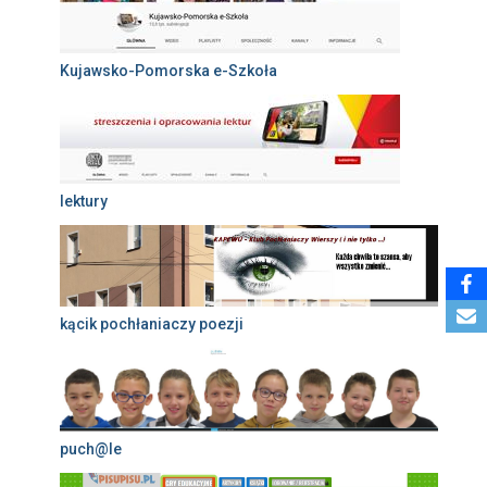
Kujawsko-Pomorska e-Szkoła
lektury
kącik pochłaniaczy poezji
puch@le