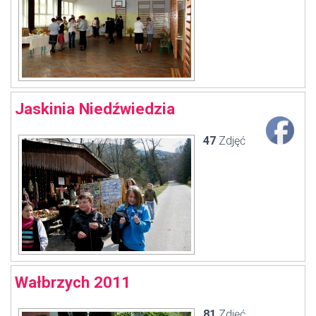
Jaskinia Niedźwiedzia
47
Zdjęć
Wałbrzych 2011
81
Zdjęć