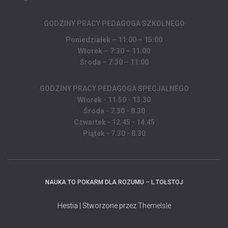
GODZINY PRACY PEDAGOGA
SZKOLNEGO
Poniedziałek – 11:00 – 15:00
Wtorek – 7:30 – 11:00
Środa – 7:30 – 11:00
GODZINY PRACY PEDAGOGA SPECJALNEGO
Wtorek - 11.50 - 13.30
Środa - 7.30 - 8.30
Czwartek - 12.45 - 14.45
Piątek - 7.30 - 8.30
NAUKA TO POKARM DLA ROZUMU – L.TOŁSTOJ
Hestia | Stworzone przez
ThemeIsle