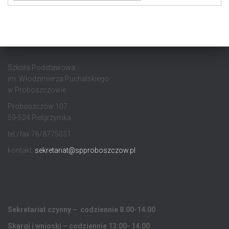
Szkoła Podstawowa
im. Włodzimierza Puchalskiego
w Proboszczowie
Proboszczów 107
59-524 Pielgrzymka
tel./fax 76/8775031
kontakt:
sekretariat@spproboszczow.pl
Sekretariat czynny – codziennie 8.00-14.00
Skargi i wnioski – codziennie 13.00- 14.00