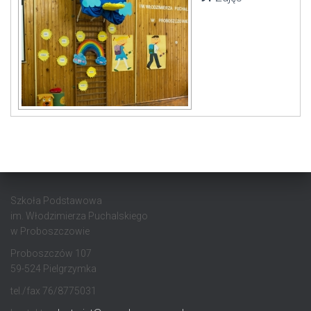
Szkoła Podstawowa
im. Włodzimierza Puchalskiego
w Proboszczowie
Proboszczów 107
59-524 Pielgrzymka
tel./fax 76/8775031