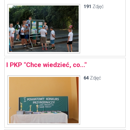
191
Zdjęć
I PKP "Chce wiedzieć, co..."
64
Zdjęć