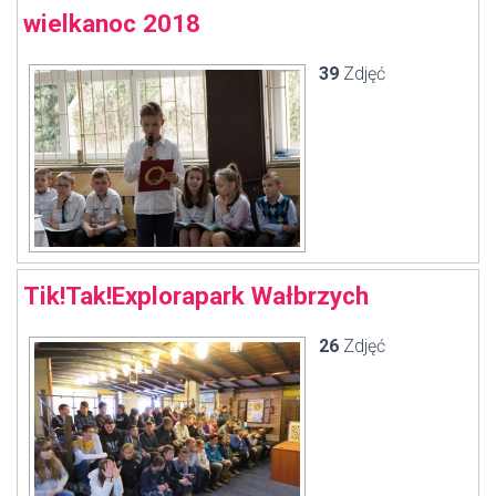
wielkanoc 2018
39
Zdjęć
Tik!Tak!Explorapark Wałbrzych
26
Zdjęć