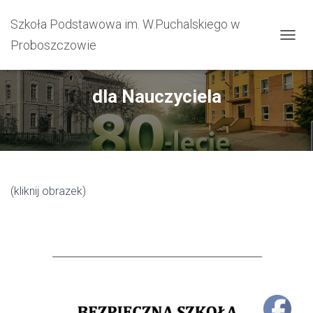
Szkoła Podstawowa im. W.Puchalskiego w
Proboszczowie
PRZEŁ
dla Nauczyciela
(kliknij obrazek)