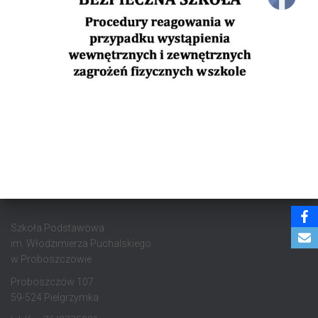
Szkoła Podstawowa
im. Włodzimierza Puchalskiego
w Proboszczowie
Proboszczów 107
59-524 Pielgrzymka