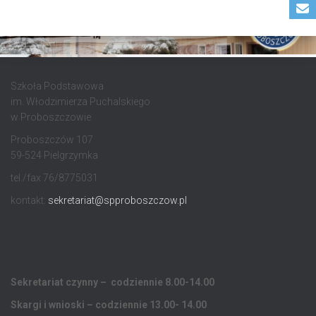
Szkoła Podstawowa
im. Włodzimierza Puchalskiego
w Proboszczowie
Proboszczów 107
59-524 Pielgrzymka
tel./fax 76/8775031
kontakt:
sekretariat@spproboszczow.pl
Sekretariat czynny – codziennie 8.00-14.00
Skargi i wnioski – codziennie 13.00- 14.00