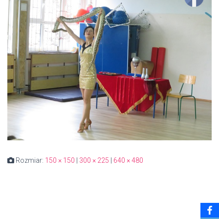
Rozmiar:
150 × 150
|
300 × 225
|
640 × 480