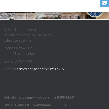
Szkoła Podstawowa
im. Włodzimierza Puchalskiego
w Proboszczowie
Proboszczów 107
59-524 Pielgrzymka
tel./fax 76/8775031
kontakt:
sekretariat@spproboszczow.pl
Sekretariat czynny – codziennie 8.00-14.00
Skargi i wnioski – codziennie 13.00- 14.00