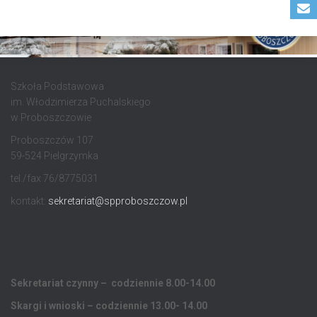
Szkoła Podstawowa
im. Włodzimierza Puchalskiego
w Proboszczowie
Proboszczów 107
59-524 Pielgrzymka
tel./fax 76/8775031
kontakt:
sekretariat@spproboszczow.pl
Sekretariat czynny – codziennie 8.00-14.00
Skargi i wnioski – codziennie 13.00- 14.00