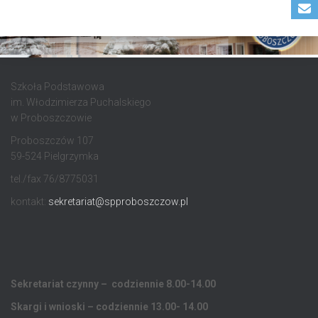
Szkoła Podstawowa
im. Włodzimierza Puchalskiego
w Proboszczowie
Proboszczów 107
59-524 Pielgrzymka
tel./fax 76/8775031
kontakt:
sekretariat@spproboszczow.pl
Sekretariat czynny – codziennie 8.00-14.00
Skargi i wnioski – codziennie 13.00- 14.00