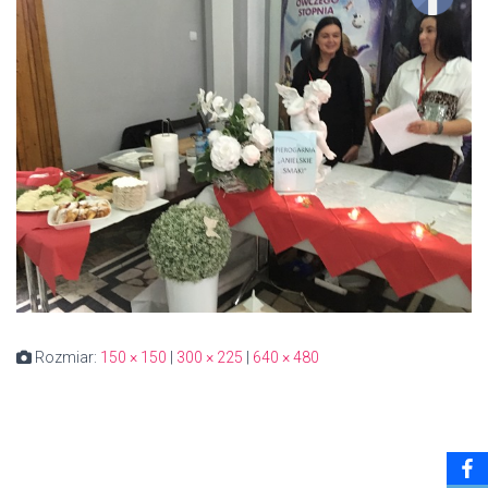
Rozmiar:
150 × 150
|
300 × 225
|
640 × 480