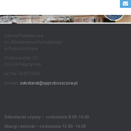
Szkoła Podstawowa
im. Włodzimierza Puchalskiego
w Proboszczowie
Proboszczów 107
59-524 Pielgrzymka
tel./fax 76/8775031
kontakt:
sekretariat@spproboszczow.pl
Sekretariat czynny – codziennie 8.00-14.00
Skargi i wnioski – codziennie 13.00- 14.00