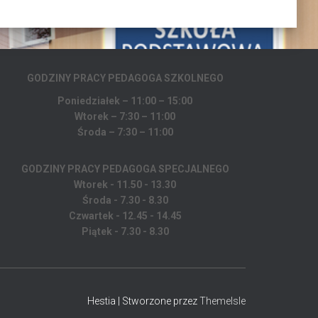
GODZINY PRACY PEDAGOGA
SZKOLNEGO
Poniedziałek – 11:00 – 15:00
Wtorek – 7:30 – 11:00
Środa – 7:30 – 11:00
GODZINY PRACY PEDAGOGA SPECJALNEGO
Wtorek - 11.50 - 13.30
Środa - 7.30 - 8.30
Czwartek - 12.45 - 14.45
Piątek - 7.30 - 8.30
Hestia | Stworzone przez
ThemeIsle