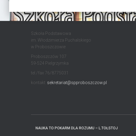
Szkoła Podstawowa
im. Włodzimierza Puchalskiego
w Proboszczowie
Proboszczów 107
59-524 Pielgrzymka
tel./fax 76/8775031
kontakt:
sekretariat@spproboszczow.pl
NAUKA TO POKARM DLA ROZUMU – L.TOŁSTOJ