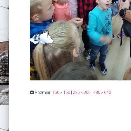
Rozmiar:
150 × 150
|
225 × 300
|
480 × 640