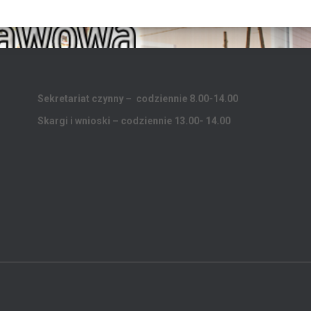
Sekretariat czynny – codziennie 8.00-14.00
Skargi i wnioski – codziennie 13.00- 14.00