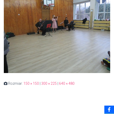
Rozmiar:
150 × 150
|
300 × 225
|
640 × 480