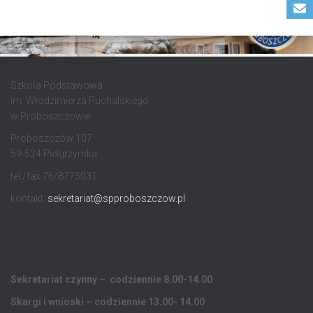
Szkoła Podstawowa
im. Włodzimierza Puchalskiego
w Proboszczowie
Proboszczów 107
59-524 Pielgrzymka
tel./fax 76/8775031
kontakt:
sekretariat@spproboszczow.pl
Sekretariat czynny – codziennie 8.00-14.00
Skargi i wnioski – codziennie 13.00- 14.00