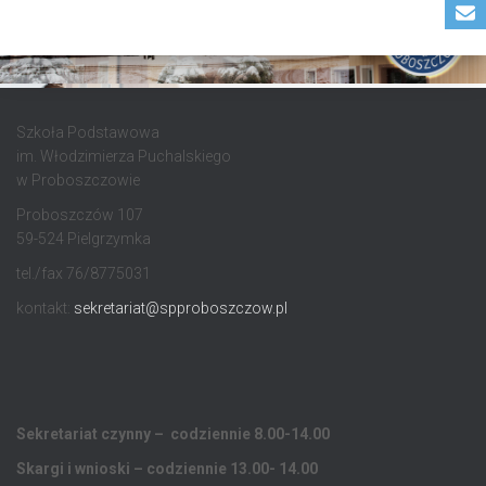
Szkoła Podstawowa
im. Włodzimierza Puchalskiego
w Proboszczowie
Proboszczów 107
59-524 Pielgrzymka
tel./fax 76/8775031
kontakt:
sekretariat@spproboszczow.pl
Sekretariat czynny – codziennie 8.00-14.00
Skargi i wnioski – codziennie 13.00- 14.00