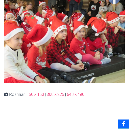
Rozmiar:
150 × 150
|
300 × 225
|
640 × 480