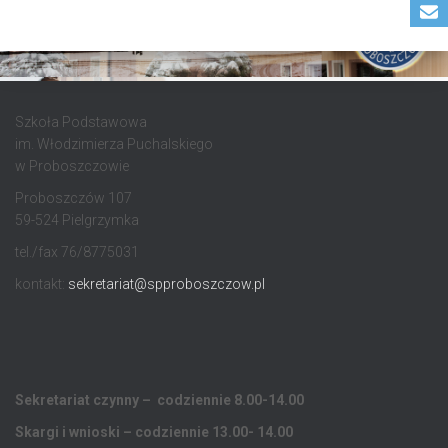
Szkoła Podstawowa
im. Włodzimierza Puchalskiego
w Proboszczowie
Proboszczów 107
59-524 Pielgrzymka
tel./fax 76/8775031
kontakt:
sekretariat@spproboszczow.pl
Sekretariat czynny – codziennie 8.00-14.00
Skargi i wnioski – codziennie 13.00- 14.00