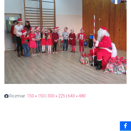
Rozmiar:
150 × 150
|
300 × 225
|
640 × 480