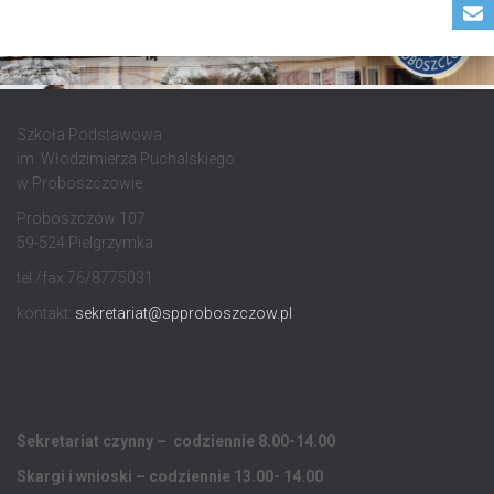
Szkoła Podstawowa
im. Włodzimierza Puchalskiego
w Proboszczowie
Proboszczów 107
59-524 Pielgrzymka
tel./fax 76/8775031
kontakt:
sekretariat@spproboszczow.pl
Sekretariat czynny – codziennie 8.00-14.00
Skargi i wnioski – codziennie 13.00- 14.00