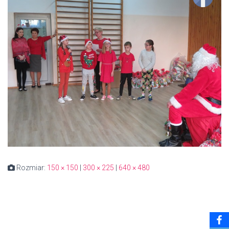
Rozmiar:
150 × 150
|
300 × 225
|
640 × 480