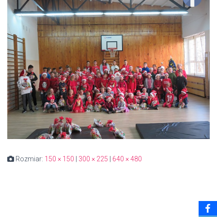
Rozmiar:
150 × 150
|
300 × 225
|
640 × 480