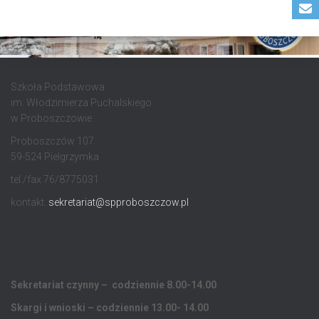
Szkoła Podstawowa
im. Włodzimierza Puchalskiego
w Proboszczowie
Proboszczów 107
59-524 Pielgrzymka
tel./fax 76/8775031
kontakt:
sekretariat@spproboszczow.pl
Sekretariat czynny – codziennie 8.00-14.00
Skargi i wnioski – codziennie 13.00- 14.00