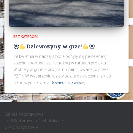
BEZ KATEGORII
Dziewczyny w grze!
28 kwietnia w naszej szkole odbyły się pełne energii
zajęcia sportowe z piłki nożnej w ramach projektu
„Kobiety w grze” – programu zainicjowanego przez
PZPN W wydarzeniu wzięły udział dziewczynki z klas
młodszych, które z
Dowiedz się więcej
Szkoła Podstawowa
im. Włodzimierza Puchalskiego
w Proboszczowie