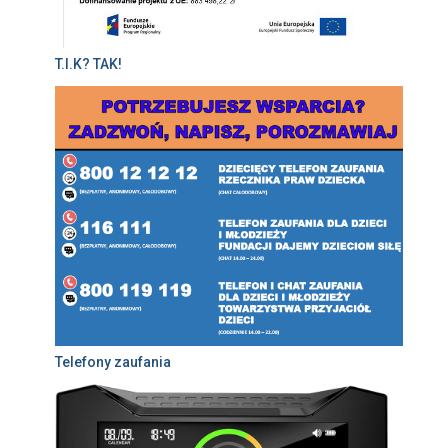
T.I.K? TAK!
Telefony zaufania