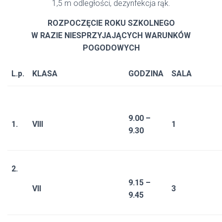
1,5 m odległości, dezynfekcja rąk
.
ROZPOCZĘCIE ROKU SZKOLNEGO
W RAZIE NIESPRZYJAJĄCYCH WARUNKÓW
POGODOWYCH
L.p.
KLASA
GODZINA
SALA
9.00 –
1.
VIII
1
9.30
2.
9.15 –
VII
3
9.45