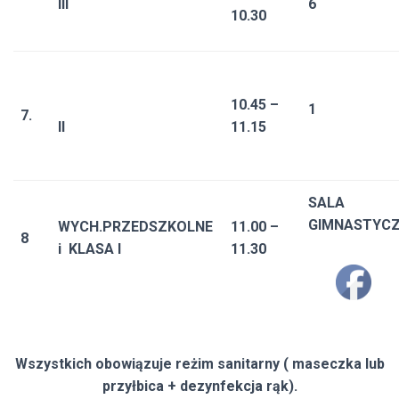
III
6
10.30
10.45 –
1
7.
II
11.15
SALA
GIMNASTYC
WYCH.PRZEDSZKOLNE
11.00 –
8
i KLASA I
11.30
Wszystkich obowiązuje reżim sanitarny ( maseczka lub
przyłbica + dezynfekcja rąk).