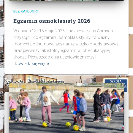
BEZ KATEGORII
Egzamin ósmoklasisty 2026
W dniach 13–15 maja 2026 r. uczniowie klas ósmych
przystąpili do egzaminu ósmoklasisty. Był to ważny
moment podsumowujący naukę w szkole podstawowej
oraz pierwszy tak istotny egzamin w ich edukacyjnej
drodze. Pierwszego dnia uczniowie zmierzyli
Dowiedz się więcej