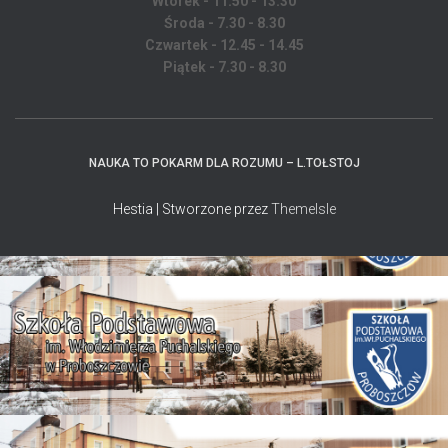
Wtorek - 11.50 - 13.30
Środa - 7.30 - 8.30
Czwartek - 12.45 - 14.45
Piątek - 7.30 - 8.30
NAUKA TO POKARM DLA ROZUMU – L.TOŁSTOJ
Hestia | Stworzone przez
ThemeIsle