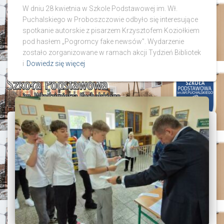
W dniu 28 kwietnia w Szkole Podstawowej im. Wł.
Puchalskiego w Proboszczowie odbyło się interesujące
spotkanie autorskie z pisarzem Krzysztofem Koziołkiem
pod hasłem „Pogromcy fake newsów”. Wydarzenie
zostało zorganizowane w ramach akcji Tydzień Bibliotek
i
Dowiedz się więcej