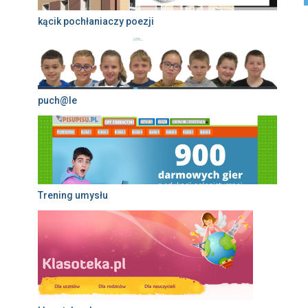
kącik pochłaniaczy poezji
puch@le
Trening umysłu