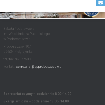
Szkoła Podstawowa
im. Włodzimierza Puchalskiego
w Proboszczowie
Proboszczów 107
59-524 Pielgrzymka
tel./fax 76/8775031
kontakt:
sekretariat@spproboszczow.pl
Sekretariat czynny – codziennie 8.00-14.00
Skargi i wnioski – codziennie 13.00- 14.00