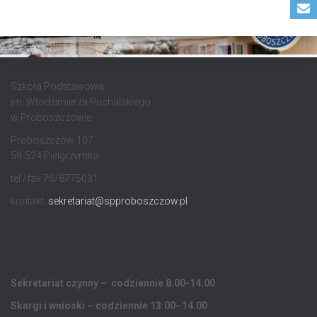
Szkoła Podstawowa
im. Włodzimierza Puchalskiego
w Proboszczowie
Proboszczów 107
59-524 Pielgrzymka
tel./fax 76/8775031
kontakt:
sekretariat@spproboszczow.pl
Sekretariat czynny – codziennie 8.00-14.00
Skargi i wnioski – codziennie 13.00- 14.00