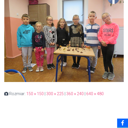
Rozmiar:
150 × 150
|
300 × 225
|
360 × 240
|
640 × 480