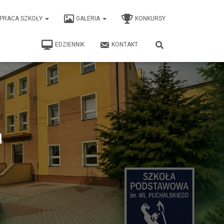
PRACA SZKOŁY
GALERIA
KONKURSY
EDZIENNIK
KONTAKT
a