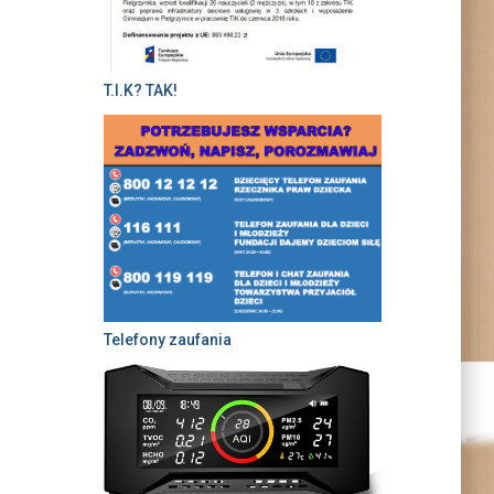
T.I.K? TAK!
Telefony zaufania