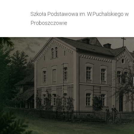
Szkoła Podstawowa im. W.Puchalskiego w
Proboszczowie