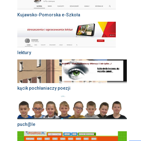
Kujawsko-Pomorska e-Szkoła
lektury
kącik pochłaniaczy poezji
puch@le