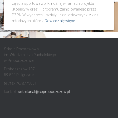
zajęcia sportowe z piłki nożnej w ramach projektu
„Kobiety w grze” – programu zainicjowanego przez
PZPN W wydarzeniu wzięły udział dziewczynki z klas
młodszych, które z
Dowiedz się więcej
Szkoła Podstawowa
im. Włodzimierza Puchalskiego
w Proboszczowie
Proboszczów 107
59-524 Pielgrzymka
tel./fax 76/8775031
kontakt:
sekretariat@spproboszczow.pl