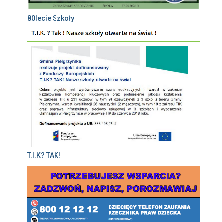
80lecie Szkoły
T.I.K? TAK!