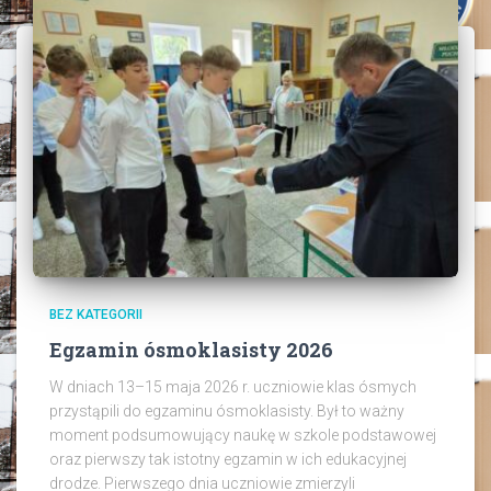
BEZ KATEGORII
Egzamin ósmoklasisty 2026
W dniach 13–15 maja 2026 r. uczniowie klas ósmych
przystąpili do egzaminu ósmoklasisty. Był to ważny
moment podsumowujący naukę w szkole podstawowej
oraz pierwszy tak istotny egzamin w ich edukacyjnej
drodze. Pierwszego dnia uczniowie zmierzyli