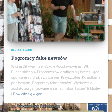
BEZ KATEGORII
Pogromcy fake newsów
W dniu 28 kwietnia w Szkole Podstawowej im. Wł.
Puchalskiego w Proboszczowie odbyło się interesujące
spotkanie autorskie z pisarzem Krzysztofem Koziołkiem
pod hasłem „Pogromcy fake newsów”. Wydarzenie
zostało zorganizowane w ramach akcji Tydzień Bibliotek
i
Dowiedz się więcej