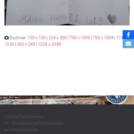
Rozmiar:
150 × 150
|
224 × 300
|
750 × 1005
|
750 × 1004
|
1147 ×
1536
|
360 × 240
|
1529 × 2048
Szkoła Podstawowa
im. Włodzimierza Puchalskiego
w Proboszczowie