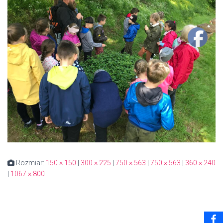
Rozmiar:
150 × 150
|
300 × 225
|
750 × 563
|
750 × 563
|
360 × 240
|
1067 × 800