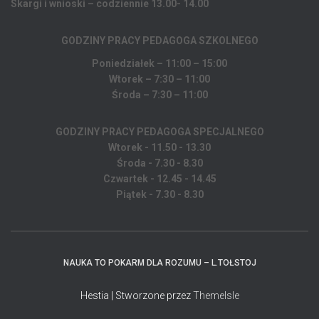
Skargi i wnioski – codziennie 13.00- 14.00
GODZINY PRACY PEDAGOGA
SZKOLNEGO
Poniedziałek – 11:00 – 15:00
Wtorek – 7:30 – 11:00
Środa – 7:30 – 11:00
GODZINY PRACY PEDAGOGA SPECJALNEGO
Wtorek - 11.50 - 13.30
Środa - 7.30 - 8.30
Czwartek - 12.45 - 14.45
Piątek - 7.30 - 8.30
NAUKA TO POKARM DLA ROZUMU – L.TOŁSTOJ
Hestia | Stworzone przez
ThemeIsle