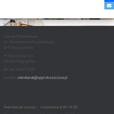
Szkoła Podstawowa
im. Włodzimierza Puchalskiego
w Proboszczowie
Proboszczów 107
59-524 Pielgrzymka
tel./fax 76/8775031
kontakt:
sekretariat@spproboszczow.pl
Sekretariat czynny – codziennie 8.00-14.00