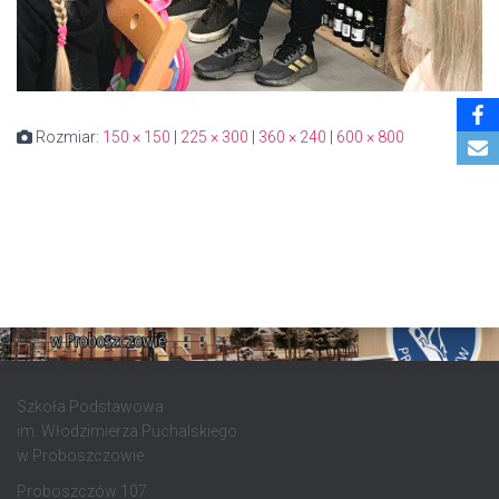
Rozmiar:
150 × 150
|
225 × 300
|
360 × 240
|
600 × 800
Szkoła Podstawowa
im. Włodzimierza Puchalskiego
w Proboszczowie
Proboszczów 107