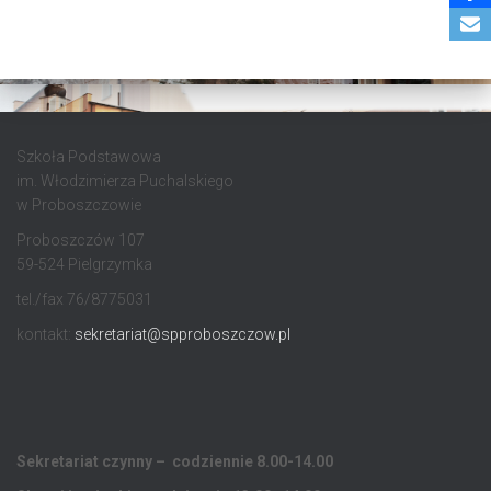
Szkoła Podstawowa
im. Włodzimierza Puchalskiego
w Proboszczowie
Proboszczów 107
59-524 Pielgrzymka
tel./fax 76/8775031
kontakt:
sekretariat@spproboszczow.pl
Sekretariat czynny – codziennie 8.00-14.00