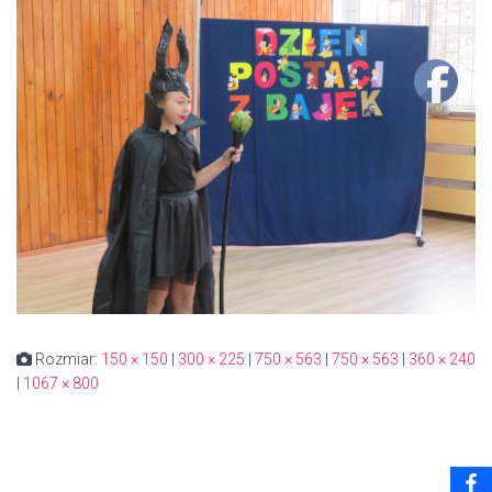
Rozmiar:
150 × 150
|
300 × 225
|
750 × 563
|
750 × 563
|
360 × 240
|
1067 × 800