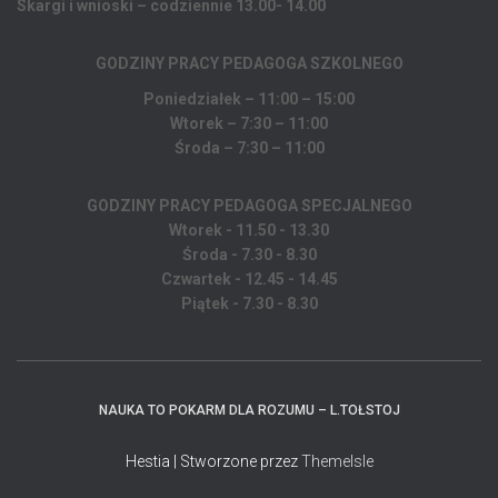
Skargi i wnioski – codziennie 13.00- 14.00
GODZINY PRACY PEDAGOGA
SZKOLNEGO
Poniedziałek – 11:00 – 15:00
Wtorek – 7:30 – 11:00
Środa – 7:30 – 11:00
GODZINY PRACY PEDAGOGA SPECJALNEGO
Wtorek - 11.50 - 13.30
Środa - 7.30 - 8.30
Czwartek - 12.45 - 14.45
Piątek - 7.30 - 8.30
NAUKA TO POKARM DLA ROZUMU – L.TOŁSTOJ
Hestia | Stworzone przez
ThemeIsle