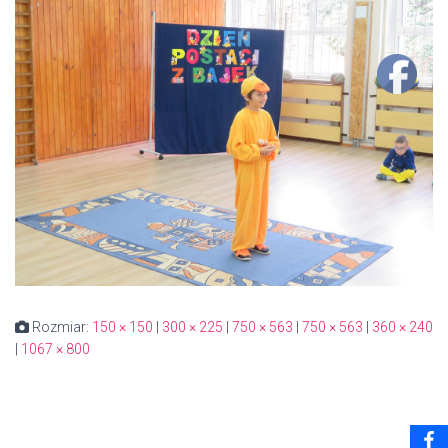
Rozmiar:
150 × 150
|
300 × 225
|
750 × 563
|
750 × 563
|
360 × 240
|
1067 × 800