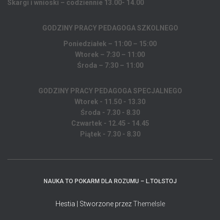
Skargi i wnioski – codziennie 13.00- 14.00
GODZINY PRACY PEDAGOGA
SZKOLNEGO
Poniedziałek – 11:00 – 15:00
Wtorek – 7:30 – 11:00
Środa – 7:30 – 11:00
GODZINY PRACY PEDAGOGA SPECJALNEGO
Wtorek - 11.50 - 13.30
Środa - 7.30 - 8.30
Czwartek - 12.45 - 14.45
Piątek - 7.30 - 8.30
NAUKA TO POKARM DLA ROZUMU – L.TOŁSTOJ
Hestia | Stworzone przez
ThemeIsle