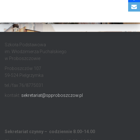
Szkoła Podstawowa
im. Włodzimierza Puchalskiego
w Proboszczowie
Proboszczów 107
59-524 Pielgrzymka
tel./fax 76/8775031
kontakt:
sekretariat@spproboszczow.pl
Sekretariat czynny – codziennie 8.00-14.00