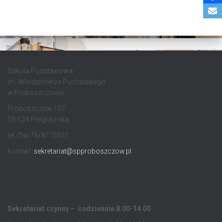
Szkoła Podstawowa
im. Włodzimierza Puchalskiego
w Proboszczowie
Proboszczów 107
59-524 Pielgrzymka
tel./fax 76/8775031
kontakt:
sekretariat@spproboszczow.pl
Sekretariat czynny – codziennie 8.00-14.00