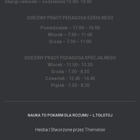
Skargi i wnioski – codziennie 13.00- 14.00
GODZINY PRACY PEDAGOGA
SZKOLNEGO
Poniedziałek – 11:00 – 15:00
Wtorek – 7:30 – 11:00
Środa – 7:30 – 11:00
GODZINY PRACY PEDAGOGA SPECJALNEGO
Wtorek - 11.50 - 13.30
Środa - 7.30 - 8.30
Czwartek - 12.45 - 14.45
Piątek - 7.30 - 8.30
NAUKA TO POKARM DLA ROZUMU – L.TOŁSTOJ
Hestia | Stworzone przez
ThemeIsle