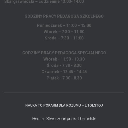
Skargi i wnioski – codziennie 13.00- 14.00
GODZINY PRACY PEDAGOGA
SZKOLNEGO
Poniedziałek – 11:00 – 15:00
Wtorek – 7:30 – 11:00
Środa – 7:30 – 11:00
GODZINY PRACY PEDAGOGA SPECJALNEGO
Wtorek - 11.50 - 13.30
Środa - 7.30 - 8.30
Czwartek - 12.45 - 14.45
Piątek - 7.30 - 8.30
NAUKA TO POKARM DLA ROZUMU – L.TOŁSTOJ
Hestia | Stworzone przez
ThemeIsle