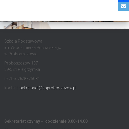
Szkoła Podstawowa
im. Włodzimierza Puchalskiego
w Proboszczowie
Proboszczów 107
59-524 Pielgrzymka
tel./fax 76/8775031
kontakt:
sekretariat@spproboszczow.pl
Sekretariat czynny – codziennie 8.00-14.00