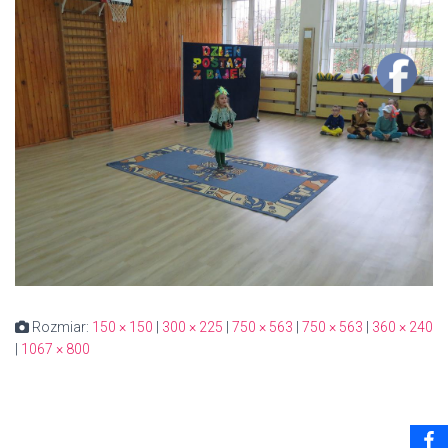
Rozmiar:
150 × 150
|
300 × 225
|
750 × 563
|
750 × 563
|
360 × 240
|
1067 × 800