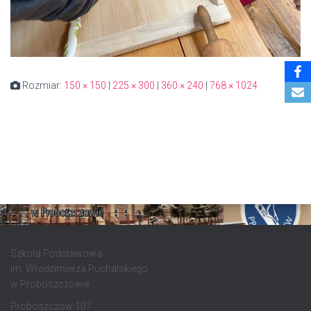
Rozmiar:
150 × 150
|
225 × 300
|
360 × 240
|
768 × 1024
Szkoła Podstawowa
im. Włodzimierza Puchalskiego
w Proboszczowie
Proboszczów 107