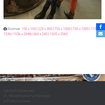
Rozmiar:
150 × 150
|
225 × 300
|
750 × 1000
|
750 × 1000
|
1152 ×
1536
|
1536 × 2048
|
360 × 240
|
1920 × 2560
Szkoła Podstawowa
im. Włodzimierza Puchalskiego
w Proboszczowie