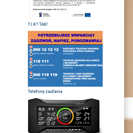
T.I.K? TAK!
Telefony zaufania