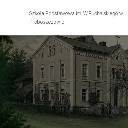
Szkoła Podstawowa im. W.Puchalskiego w
Proboszczowie