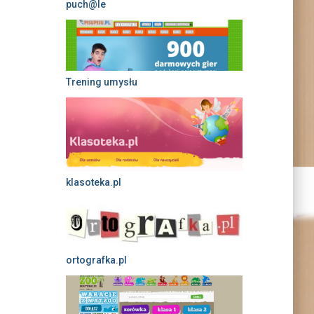
puch@le
Trening umysłu
klasoteka.pl
ortografka.pl