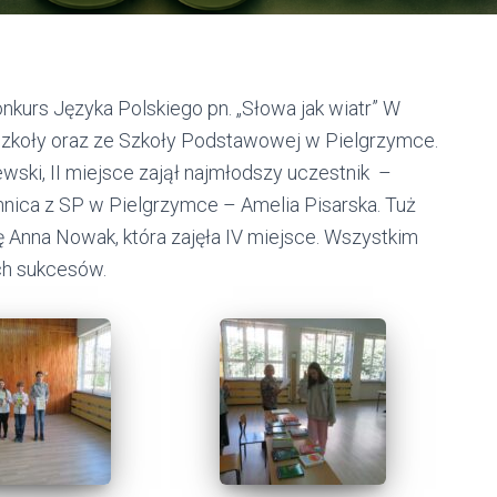
nkurs Języka Polskiego pn. „Słowa jak wiatr” W
j szkoły oraz ze Szkoły Podstawowej w Pielgrzymce.
wski, II miejsce zajął najmłodszy uczestnik –
zennica z SP w Pielgrzymce – Amelia Pisarska. Tuż
Anna Nowak, która zajęła IV miejsce. Wszystkim
ch sukcesów.