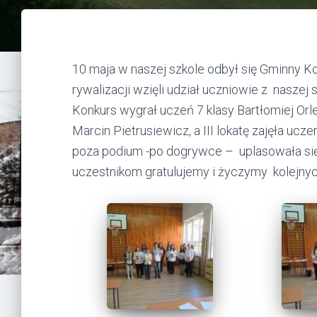
10 maja w naszej szkole odbył się Gminny Ko
rywalizacji wzięli udział uczniowie z nasze
Konkurs wygrał uczeń 7 klasy Bartłomiej Orle
Marcin Pietrusiewicz, a III lokatę zajęła uc
poza podium -po dogrywce – uplasowała się 
uczestnikom gratulujemy i życzymy kolejny