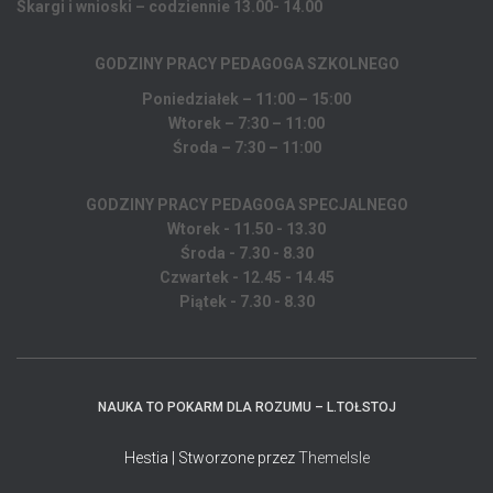
Skargi i wnioski – codziennie 13.00- 14.00
GODZINY PRACY PEDAGOGA
SZKOLNEGO
Poniedziałek – 11:00 – 15:00
Wtorek – 7:30 – 11:00
Środa – 7:30 – 11:00
GODZINY PRACY PEDAGOGA SPECJALNEGO
Wtorek - 11.50 - 13.30
Środa - 7.30 - 8.30
Czwartek - 12.45 - 14.45
Piątek - 7.30 - 8.30
NAUKA TO POKARM DLA ROZUMU – L.TOŁSTOJ
Hestia | Stworzone przez
ThemeIsle