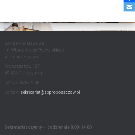
Szkoła Podstawowa
im. Włodzimierza Puchalskiego
w Proboszczowie
Proboszczów 107
59-524 Pielgrzymka
tel./fax 76/8775031
kontakt:
sekretariat@spproboszczow.pl
Sekretariat czynny – codziennie 8.00-14.00