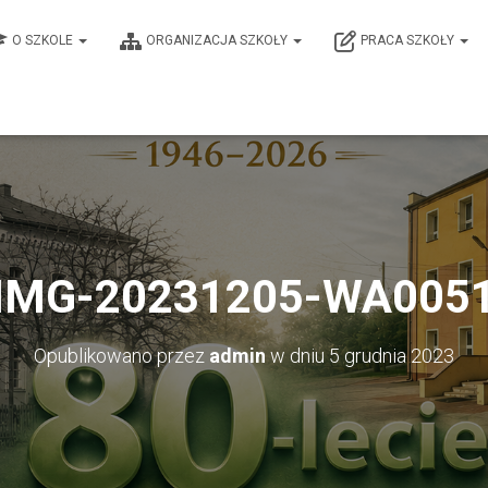
O SZKOLE
ORGANIZACJA SZKOŁY
PRACA SZKOŁY
IMG-20231205-WA005
Opublikowano przez
admin
w dniu
5 grudnia 2023