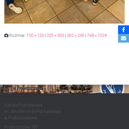
Rozmiar:
150 × 150
|
225 × 300
|
360 × 240
|
768 × 1024
Szkoła Podstawowa
im. Włodzimierza Puchalskiego
w Proboszczowie
Proboszczów 107