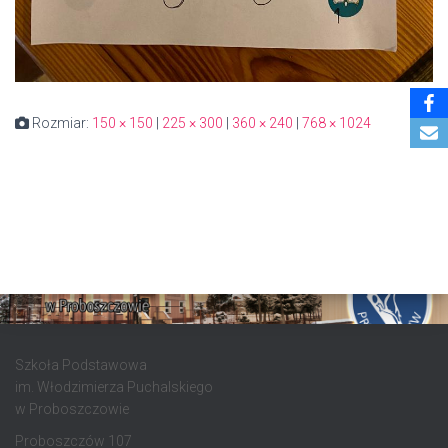
Rozmiar:
150 × 150
|
225 × 300
|
360 × 240
|
768 × 1024
Szkoła Podstawowa
im. Włodzimierza Puchalskiego
w Proboszczowie
Proboszczów 107