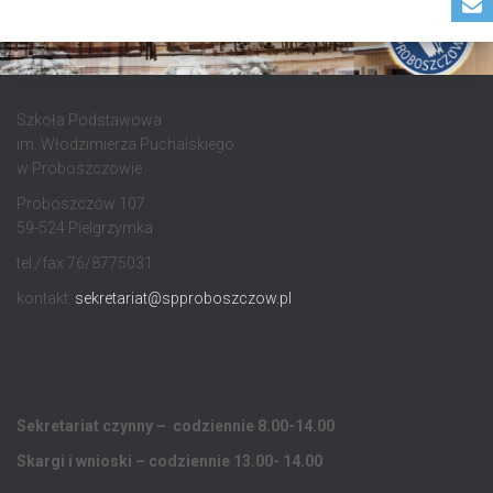
Szkoła Podstawowa
im. Włodzimierza Puchalskiego
w Proboszczowie
Proboszczów 107
59-524 Pielgrzymka
tel./fax 76/8775031
kontakt:
sekretariat@spproboszczow.pl
Sekretariat czynny – codziennie 8.00-14.00
Skargi i wnioski – codziennie 13.00- 14.00