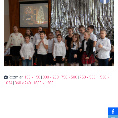
Rozmiar:
150 × 150
|
300 × 200
|
750 × 500
|
750 × 500
|
1536 ×
1024
|
360 × 240
|
1800 × 1200