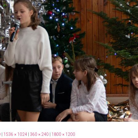
0
|
1536 × 1024
|
360 × 240
|
1800 × 1200