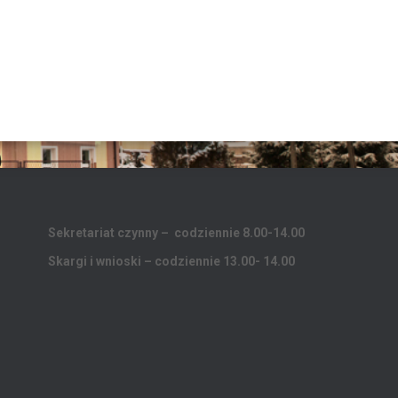
Sekretariat czynny – codziennie 8.00-14.00
Skargi i wnioski – codziennie 13.00- 14.00