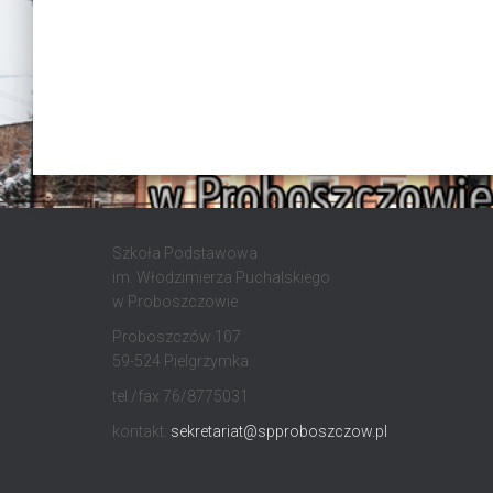
Szkoła Podstawowa
im. Włodzimierza Puchalskiego
w Proboszczowie
Proboszczów 107
59-524 Pielgrzymka
tel./fax 76/8775031
kontakt:
sekretariat@spproboszczow.pl