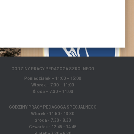
GODZINY PRACY PEDAGOGA
SZKOLNEGO
Poniedziałek – 11:00 – 15:00
Wtorek – 7:30 – 11:00
Środa – 7:30 – 11:00
GODZINY PRACY PEDAGOGA SPECJALNEGO
Wtorek - 11.50 - 13.30
Środa - 7.30 - 8.30
Czwartek - 12.45 - 14.45
Piątek - 7.30 - 8.30