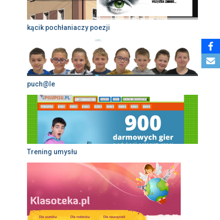
kącik pochłaniaczy poezji
puch@le
Trening umysłu