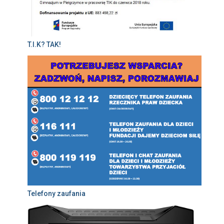
T.I.K? TAK!
Telefony zaufania