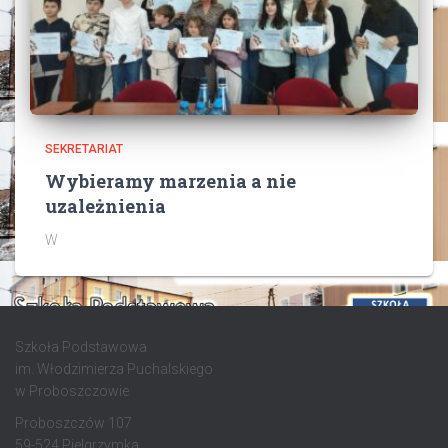
SEKRETARIAT
Wybieramy marzenia a nie
uzależnienia
W
Szkoła Podstawowa
im. Włodzimierza Puchalskiego
w Proboszczowie
Proboszczów 107
59-524 Pielgrzymka