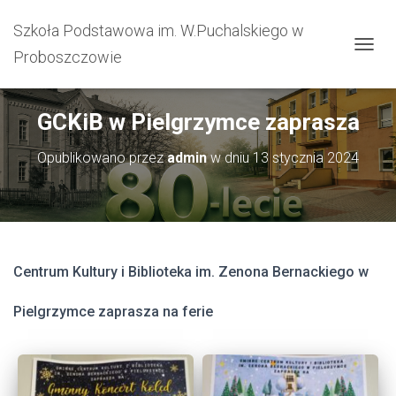
Szkoła Podstawowa im. W.Puchalskiego w
Proboszczowie
PRZEŁ
GCKiB w Pielgrzymce zaprasza
Opublikowano przez
admin
w dniu
13 stycznia 2024
Centrum Kultury i Biblioteka im. Zenona Bernackiego w
Pielgrzymce zaprasza na ferie