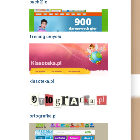
puch@le
Trening umysłu
klasoteka.pl
ortografka.pl