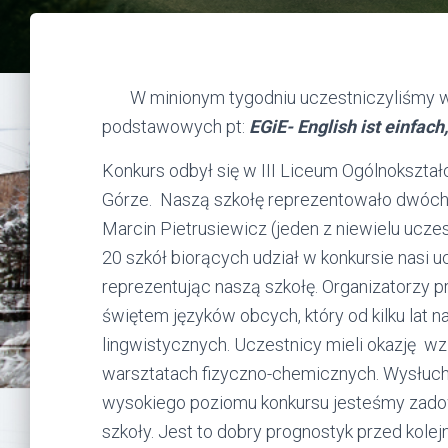
W minionym tygodniu uczestniczyliśmy w ko
podstawowych pt:
EGiE- English ist einfac
Konkurs odbył się w III Liceum Ogólnokszta
Górze. Naszą szkołę reprezentowało dwóch uc
Marcin Pietrusiewicz (jeden z niewielu ucze
20 szkół biorących udział w konkursie nasi u
reprezentując naszą szkołę. Organizatorzy pr
świętem języków obcych, który od kilku lat
lingwistycznych. Uczestnicy mieli okazję w
warsztatach fizyczno-chemicznych. Wysłuch
wysokiego poziomu konkursu jesteśmy zado
szkoły. Jest to dobry prognostyk przed kole