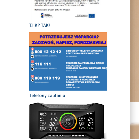
T.I.K? TAK!
Telefony zaufania