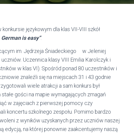
nkursie językowym dla klas VII-VIII szkół
h, German is easy”
.
łcącym im. Jędrzeja Śniadeckiego w Jeleniej
zniów. Uczennica klasy VIII Emilia Karolczyk i
stników w klas VI). Spośród ponad 80 uczestników i
czniowie znaleźli się na miejscach 31 i 43 godnie
zygotowali wiele atrakcji a sam konkurs był
 na stałe gości na mapie wymagających zmagań
ziąć w zajęciach z pierwszej pomocy czy
ali koncertu szkolnego zespołu. Pomimo bardzo
woleni z wyników uzyskanych przez uczniów naszej
jną edycją, na której ponownie zaakcentujemy naszą