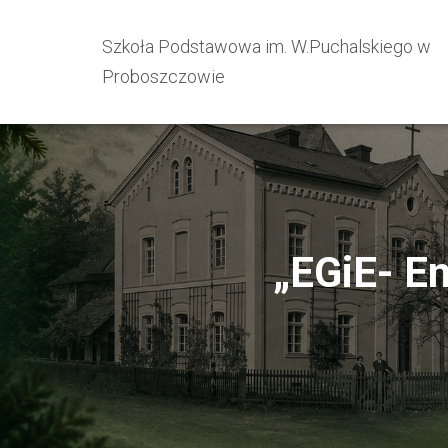
Szkoła Podstawowa im. W.Puchalskiego w
Proboszczowie
„EGiE- En