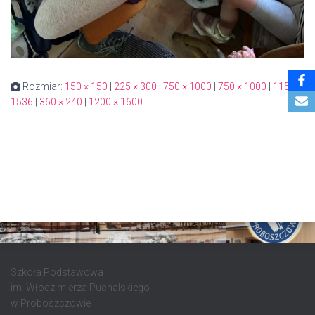
Rozmiar:
150 × 150
|
225 × 300
|
750 × 1000
|
750 × 1000
|
1152 ×
1536
|
360 × 240
|
1200 × 1600
Szkoła Podstawowa
im. Włodzimierza Puchalskiego
w Proboszczowie