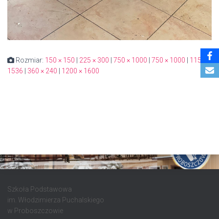
Rozmiar:
150 × 150
|
225 × 300
|
750 × 1000
|
750 × 1000
|
1152 ×
1536
|
360 × 240
|
1200 × 1600
Szkoła Podstawowa
im. Włodzimierza Puchalskiego
w Proboszczowie