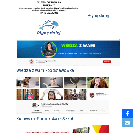
Płynę dalej
Wiedza z wami-podstawówka
Kujawsko-Pomorska e-Szkoła