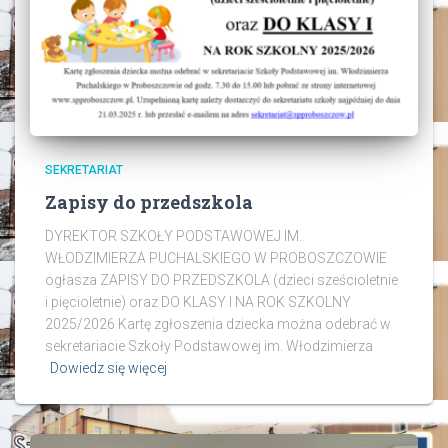
SEKRETARIAT
Zapisy do przedszkola
DYREKTOR SZKOŁY PODSTAWOWEJ IM.
WŁODZIMIERZA PUCHALSKIEGO W PROBOSZCZOWIE
ogłasza ZAPISY DO PRZEDSZKOLA (dzieci sześcioletnie
i pięcioletnie) oraz DO KLASY I NA ROK SZKOLNY
2025/2026 Kartę zgłoszenia dziecka można odebrać w
sekretariacie Szkoły Podstawowej im. Włodzimierza
Dowiedz się więcej