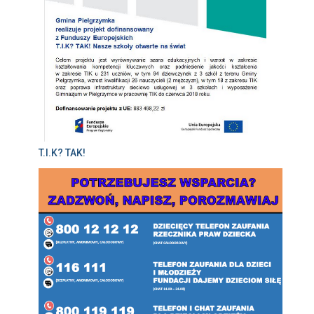
T.I.K? TAK!