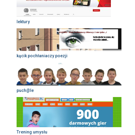
lektury
kącik pochłaniaczy poezji
puch@le
Trening umysłu