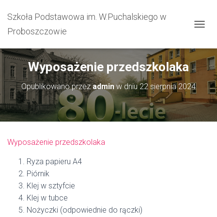
Szkoła Podstawowa im. W.Puchalskiego w
Proboszczowie
PRZEŁ
Wyposażenie przedszkolaka
Opublikowano przez
admin
w dniu
22 sierpnia 2024
Wyposażenie przedszkolaka
Ryza papieru A4
Piórnik
Klej w sztyfcie
Klej w tubce
Nożyczki (odpowiednie do rączki)