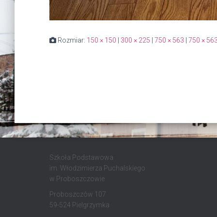
Rozmiar:
150 × 150
|
300 × 225
|
750 × 563
|
750 × 56
Szkoła Podstawowa
im. Włodzimierza Puchalskiego
w Proboszczowie
Proboszczów 107
59-524 Pielgrzymka