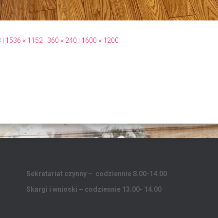
3
|
1536 × 1152
|
360 × 240
|
1600 × 1200
Sekretariat czynny – codziennie 8.00-14.00
Skargi i wnioski – codziennie 13.00- 14.00