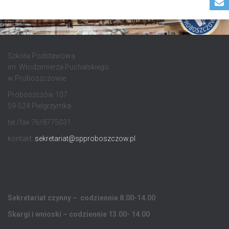
Szkoła Podstawowa
im. Włodzimierza Puchalskiego
w Proboszczowie
Proboszczów 107
59-524 Pielgrzymka
tel./fax 76/8775031
kontakt:
sekretariat@spproboszczow.pl
Sekretariat czynny – codziennie 8.00-14.00
Skargi i wnioski – codziennie 13.00- 14.00