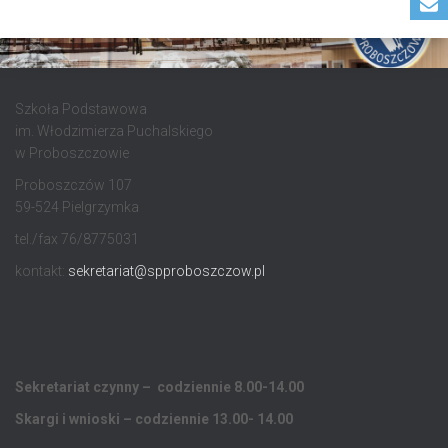
Szkoła Podstawowa
im. Włodzimierza Puchalskiego
w Proboszczowie
Proboszczów 107
59-524 Pielgrzymka
tel./fax 76/8775031
kontakt:
sekretariat@spproboszczow.pl
Sekretariat czynny – codziennie 8.00-14.00
Skargi i wnioski – codziennie 13.00- 14.00