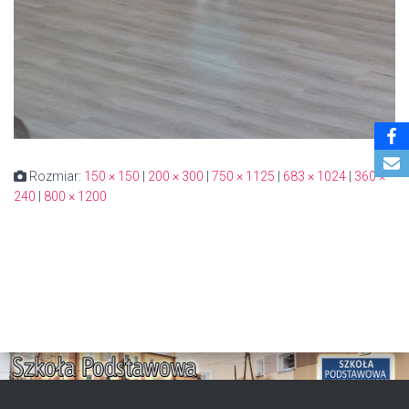
Rozmiar:
150 × 150
|
200 × 300
|
750 × 1125
|
683 × 1024
|
360 ×
240
|
800 × 1200