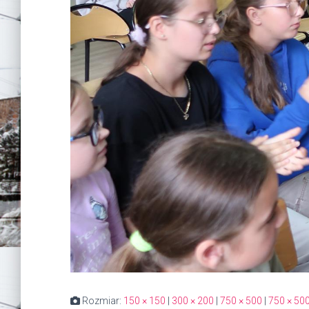
Rozmiar:
150 × 150
|
300 × 200
|
750 × 500
|
750 × 50