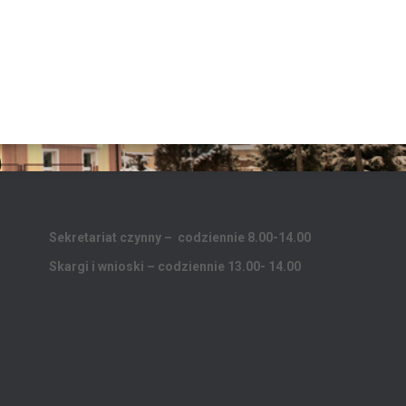
Sekretariat czynny – codziennie 8.00-14.00
Skargi i wnioski – codziennie 13.00- 14.00