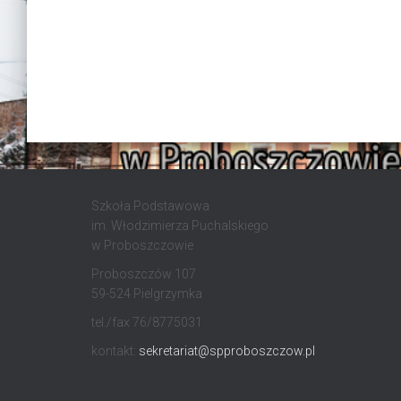
Szkoła Podstawowa
im. Włodzimierza Puchalskiego
w Proboszczowie
Proboszczów 107
59-524 Pielgrzymka
tel./fax 76/8775031
kontakt:
sekretariat@spproboszczow.pl