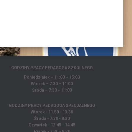
GODZINY PRACY PEDAGOGA
SZKOLNEGO
Poniedziałek – 11:00 – 15:00
Wtorek – 7:30 – 11:00
Środa – 7:30 – 11:00
GODZINY PRACY PEDAGOGA SPECJALNEGO
Wtorek - 11.50 - 13.30
Środa - 7.30 - 8.30
Czwartek - 12.45 - 14.45
Piątek - 7.30 - 8.30