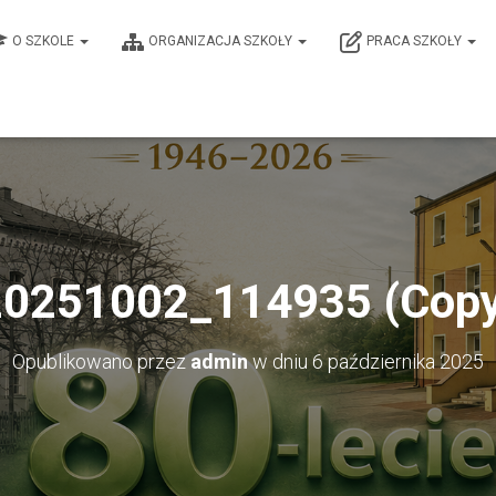
O SZKOLE
ORGANIZACJA SZKOŁY
PRACA SZKOŁY
20251002_114935 (Copy
Opublikowano przez
admin
w dniu
6 października 2025