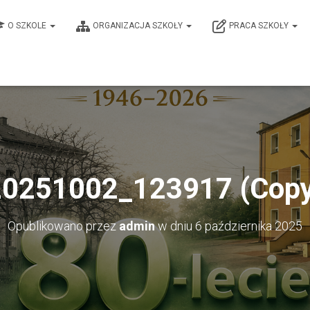
O SZKOLE
ORGANIZACJA SZKOŁY
PRACA SZKOŁY
20251002_123917 (Copy
Opublikowano przez
admin
w dniu
6 października 2025