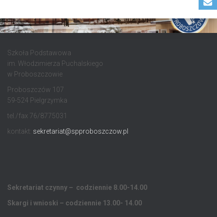
Szkoła Podstawowa
im. Włodzimierza Puchalskiego
w Proboszczowie
Proboszczów 107
59-524 Pielgrzymka
tel./fax 76/8775031
kontakt:
sekretariat@spproboszczow.pl
Sekretariat czynny – codziennie 8.00-14.00
Skargi i wnioski – codziennie 13.00- 14.00